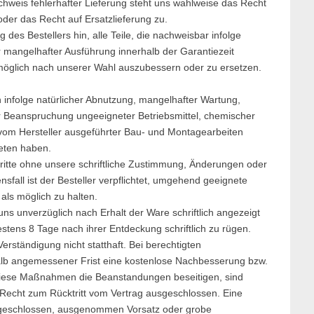
hweis fehlerhafter Lieferung steht uns wahlweise das Recht
er das Recht auf Ersatzlieferung zu.
g des Bestellers hin, alle Teile, die nachweisbar infolge
er mangelhafter Ausführung innerhalb der Garantiezeit
möglich nach unserer Wahl auszubessern oder zu ersetzen.
infolge natürlicher Abnutzung, mangelhafter Wartung,
r Beanspruchung ungeeigneter Betriebsmittel, chemischer
ht vom Hersteller ausgeführter Bau- und Montagearbeiten
reten haben.
 Dritte ohne unsere schriftliche Zustimmung, Änderungen oder
fall ist der Besteller verpflichtet, umgehend geeignete
ls möglich zu halten.
 unverzüglich nach Erhalt der Ware schriftlich angezeigt
stens 8 Tage nach ihrer Entdeckung schriftlich zu rügen.
rständigung nicht statthaft. Bei berechtigten
alb angemessener Frist eine kostenlose Nachbesserung bzw.
 diese Maßnahmen die Beanstandungen beseitigen, sind
echt zum Rücktritt vom Vertrag ausgeschlossen. Eine
usgeschlossen, ausgenommen Vorsatz oder grobe