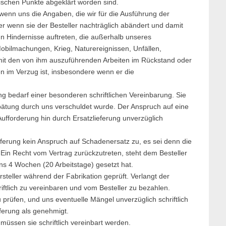
nischen Punkte abgeklärt worden sind.
 wenn uns die Angaben, die wir für die Ausführung der
er wenn sie der Besteller nachträglich abändert und damit
n Hindernisse auftreten, die außerhalb unseres
 Mobilmachungen, Krieg, Naturereignissen, Unfällen,
it den von ihm auszuführenden Arbeiten im Rückstand oder
gen im Verzug ist, insbesondere wenn er die
ng bedarf einer besonderen schriftlichen Vereinbarung. Sie
pätung durch uns verschuldet wurde. Der Anspruch auf eine
Aufforderung hin durch Ersatzlieferung unverzüglich
ferung kein Anspruch auf Schadenersatz zu, es sei denn die
 Ein Recht vom Vertrag zurückzutreten, steht dem Besteller
ns 4 Wochen (20 Arbeitstage) gesetzt hat.
rsteller während der Fabrikation geprüft. Verlangt der
iftlich zu vereinbaren und vom Besteller zu bezahlen.
u prüfen, und uns eventuelle Mängel unverzüglich schriftlich
eferung als genehmigt.
üssen sie schriftlich vereinbart werden.