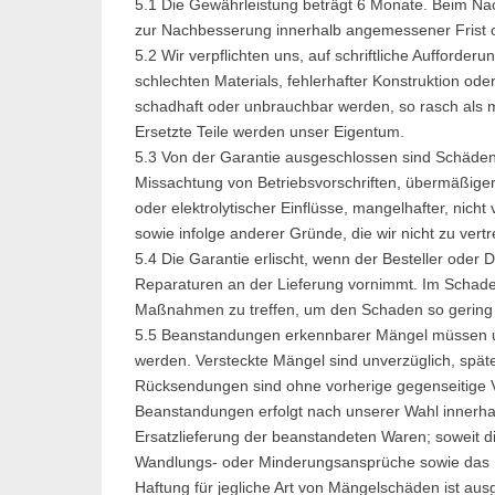
5.1 Die Gewährleistung beträgt 6 Monate. Beim Nac
zur Nachbesserung innerhalb angemessener Frist od
5.2 Wir verpflichten uns, auf schriftliche Aufforderun
schlechten Materials, fehlerhafter Konstruktion od
schadhaft oder unbrauchbar werden, so rasch als 
Ersetzte Teile werden unser Eigentum.
5.3 Von der Garantie ausgeschlossen sind Schäden 
Missachtung von Betriebsvorschriften, übermäßige
oder elektrolytischer Einflüsse, mangelhafter, nic
sowie infolge anderer Gründe, die wir nicht zu vert
5.4 Die Garantie erlischt, wenn der Besteller oder
Reparaturen an der Lieferung vornimmt. Im Schadens
Maßnahmen zu treffen, um den Schaden so gering a
5.5 Beanstandungen erkennbarer Mängel müssen uns
werden. Versteckte Mängel sind unverzüglich, späte
Rücksendungen sind ohne vorherige gegenseitige Ve
Beanstandungen erfolgt nach unserer Wahl innerh
Ersatzlieferung der beanstandeten Waren; soweit
Wandlungs- oder Minderungsansprüche sowie das R
Haftung für jegliche Art von Mängelschäden ist a