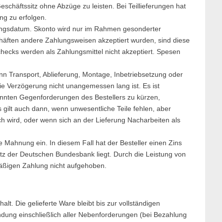
schäftssitz ohne Abzüge zu leisten. Bei Teillieferungen hat
g zu erfolgen.
ungsdatum. Skonto wird nur im Rahmen gesonderter
häften andere Zahlungsweisen akzeptiert wurden, sind diese
checks werden als Zahlungsmittel nicht akzeptiert. Spesen
nn Transport, Ablieferung, Montage, Inbetriebsetzung oder
e Verzögerung nicht unangemessen lang ist. Es ist
nnten Gegenforderungen des Bestellers zu kürzen,
gilt auch dann, wenn unwesentliche Teile fehlen, aber
h wird, oder wenn sich an der Lieferung Nacharbeiten als
e Mahnung ein. In diesem Fall hat der Besteller einen Zins
tz der Deutschen Bundesbank liegt. Durch die Leistung von
mäßigen Zahlung nicht aufgehoben.
lt. Die gelieferte Ware bleibt bis zur vollständigen
dung einschließlich aller Nebenforderungen (bei Bezahlung