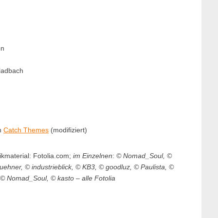
en
ladbach
n
Catch Themes
(modifiziert)
ikmaterial: Fotolia.com;
im Einzelnen
:
© Nomad_Soul,
©
uehner, © industrieblick, © KB3, © goodluz, © Paulista, ©
, © Nomad_Soul,
© kasto
– alle Fotolia