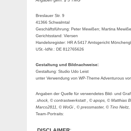
Breslauer Str. 9
41366 Schwalmtal
Geschäftsführung: Peter Mewißen; Martina Mewiß
Gerichtsstand: Viersen
Handelsregister: HR A 5417 Amtsgericht Möncheng
USt.-IdNr.: DE 812765626
Gestaltung und Bildnachweise:
Gestaltung: Studio Udo Leist
unter Verwendung von WP-Theme Adventurous vo
Angaben der Quelle für verwendetes Bild- und Graf
.shock, © contrastwerkstatt , © apops, © Matthias B
Marco2811, © WoGi ,
© pressmaster
,
© Tino Neitz
Team-Portraits:
DISCLAIMER
: